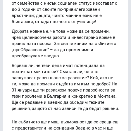
от семейства с нисък социален статус изостават с
до 3 години от своите по-привилегировани
връстници; децата, чиито майчин език не е
български, отпадат по-често от училище!
Добрата новина е, че това може да се промени,
чрез целенасочена работа и инвестирано време в
правилната посока. Затова те каним на събитието
„преОбразование“ – за да променяме и
преобразуваме заедно.
Вярваш ли, че тези деца имат потенциала да
постигнат мечтите си? Смяташ ли, че и те
заслужават равен шанс за развитие? Кой, ако не
ти, може да промени съдбата им към по-добро? На
31 януари ще ти разкажем повече подробности за
тези проблеми в България и конкретно в Монтана.
Ще се радваме и заедно да обсъдим техните
решения, защото от нас зависи те да бъдат решени.
На събитието ще имаш възможност да се срещнеш
с представители на фондация Заедно в час и ще