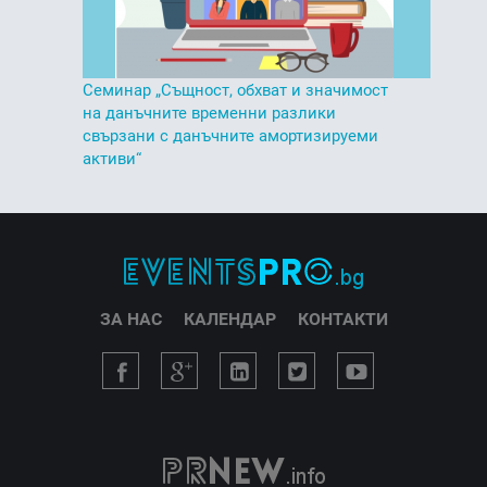
Семинар „Същност, обхват и значимост
на данъчните временни разлики
свързани с данъчните амортизируеми
активи“
ЗА НАС
КАЛЕНДАР
КОНТАКТИ