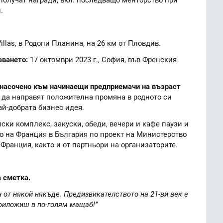
.
illas, в Родопи Планина, на 26 км от Пловдив.
аването:
17 октомври 2023 г., София, във Френския
 е насочено към начинаещи предприемачи на възраст
т да направят положителна промяна в родното си
ай-добрата бизнес идея.
лски комплекс, закуски, обеди, вечери и кафе паузи и
о на Франция в България по проект на Министерство
Франция, както и от партньори на организаторите.
а сметка.
 от някой някъде. Предизвикателството на 21-ви век е
приложиш в по-голям мащаб!”