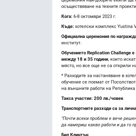
осъществяване на техните проекти
Кога:
6-8 октомври 2023 г.
Къде:
хотелски комплекс Yustina V
Официална церемония по награжд
институт.
Обучението Replication Challenge
между 18 и 35 години
, които иска
място, но все още не са открили н
* Разходите за настаняване в хоте
обучение се поемат от Посолствот
на външните работи на Република 
Такса участие: 200 лв./човек
Транспортните разходи са за личн
“Почти всеки проблем е вече решен
да намериш какво работи и да го 
Бил Клинтън