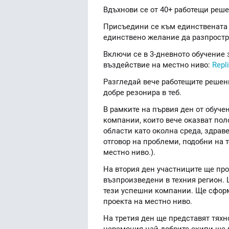
Вдъхнови се от 40+ работещи решен
Присъедини се към единствената п
единствено желание да разпростра
Включи се в 3-дневното обучение
въздействие на местно ниво:
Repl
Разгледай вече работещите решен
добре резонира в теб.
В рамките на първия ден от обуче
компании, които вече оказват пол
области като околна среда, здрав
отговор на проблеми, подобни на 
местно ниво.).
На втория ден участниците ще про
възпроизведени в техния регион. 
тези успешни компании. Ще сформ
проекта на местно ниво.
На третия ден ще представят тяхн
церемония най-добрите екипи ще 