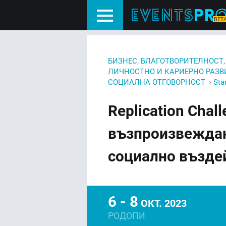
,
БИЗНЕС
БЛАГОТВОРИТЕЛНОСТ
ЛИЧНОСТНО И КАРИЕРНО РАЗВ
›
СОЦИАЛНА ОТГОВОРНОСТ
Sta
Replication Chal
възпроизвеждан
социално възде
6 - 8
ОКТ. 2023
РОДОПИ