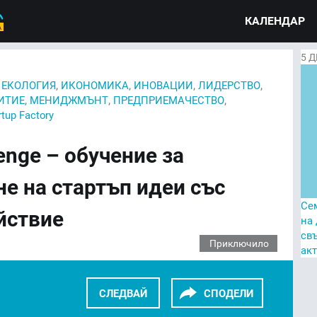
КАЛЕНДАР
5
Д
,
,
,
,
,
ЕКОЛОГИЯ
ИКОНОМИКА
ИНОВАЦИИ
ЛИДЕРСТВО
,
,
,
ИТИЕ
МЕНИДЖМЪНТ
ПРЕДПРИЕМАЧЕСТВО
rtup Factory
lenge – обучение за
е на стартъп идеи със
Се
йствие
на
св
Приключило
ак
СЛЕДВАЙ
СПОДЕЛИ