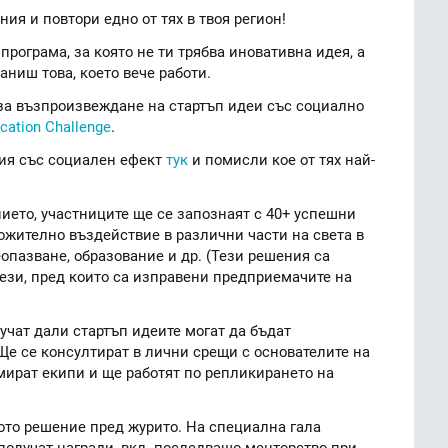
ия и повтори едно от тях в твоя регион!
рограма, за която не ти трябва иновативна идея, а
ниш това, което вече работи.
 за възпроизвеждане на стартъп идеи със социално
ication Challenge
.
ия със социален ефект
тук
и помисли кое от тях най-
нието, участниците ще се запознаят с 40+ успешни
ожително въздействие в различни части на света в
еопазване, образование и др. (Тези решения са
тези, пред които са изправени предприемачите на
учат дали стартъп идеите могат да бъдат
Ще се консултират в лични срещи с основателите на
ират екипи и ще работят по репликирането на
ото решение пред журито. На специална гала
получат награди, вкл. последващо менторство при