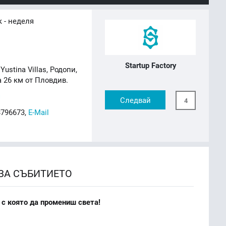
к - неделя
Startup Factory
ustina Villas, Родопи,
 26 км от Пловдив.
я
Следвай
4
8796673,
E-Mail
ЗА СЪБИТИЕТО
 с която да промениш света!