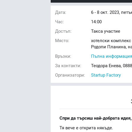
Дата:
6 - 8
окт. 2023, петъ
Час:
14:00
Достъп:
Такса участие
Място:
хотелски комплекс Y
Родопи Планина, на
Връзки:
Пълна информаци
За контакти:
Теодора Енева, 088
Организатори:
Startup Factory
Спри да търсиш най-добрата идея,
Тя вече е открита някъде.