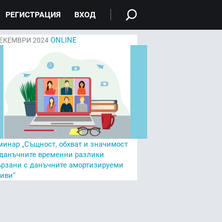
РЕГИСТРАЦИЯ
ВХОД
ONLINE
ЕКЕМВРИ 2024
минар „Същност, обхват и значимост
 данъчните временни разлики
ързани с данъчните амортизируеми
тиви“