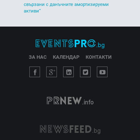
свързани с данъчните амортизируеми
активи“
ЗА НАС
КАЛЕНДАР
КОНТАКТИ