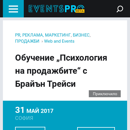
,
,
PR, РЕКЛАМА, МАРКЕТИНГ
БИЗНЕС
›
ПРОДАЖБИ
Web and Events
Обучение „Психология
на продажбите“ с
Брайън Трейси
Приключило
31
МАЙ 2017
СОФИЯ