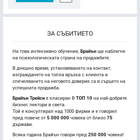
ЗА СЪБИТИЕТО
На това интензивно обучение,
Брайън
ще наблегне
на психологическата страна на продажбите.
В днешно време, установяването на контакт,
изграждането на топла връзка с клиента и
спечелването на неговото доверие са в сърцето на
успешната продажба.
Брайън Трейси
е класиран В
ТОП 10
на най-добрите
бизнес лектори в света.
Той е консултирал над 1000 фирми и е говорил
пред повече от
5 000 000
човека от близо
75
държави.
Всяка година Брайън говори пред
250 000
човека!