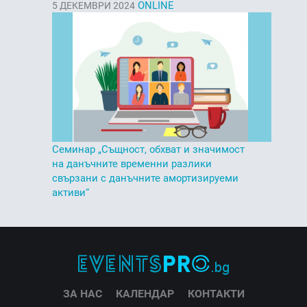
ONLINE
5
ДЕКЕМВРИ 2024
Семинар „Същност, обхват и значимост
на данъчните временни разлики
свързани с данъчните амортизируеми
активи“
ЗА НАС
КАЛЕНДАР
КОНТАКТИ