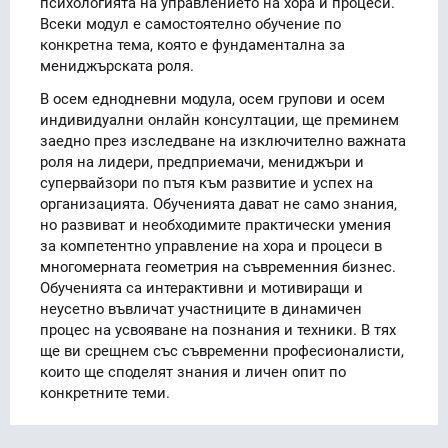
психологията на управлението на хора и процеси.
Всеки модул е самостоятелно обучение по
конкретна тема, която е фундаментална за
мениджърската роля.
В осем еднодневни модула, осем групови и осем
индивидуални онлайн консултации, ще преминем
заедно през изследване на изключително важната
роля на лидери, предприемачи, мениджъри и
супервайзори по пътя към развитие и успех на
организацията. Обученията дават не само знания,
но развиват и необходимите практически умения
за компетентно управление на хора и процеси в
многомерната геометрия на съвременния бизнес.
Обученията са интерактивни и мотивиращи и
неусетно въвличат участниците в динамичен
процес на усвояване на познания и техники. В тях
ще ви срещнем със съвременни професионалисти,
които ще споделят знания и личен опит по
конкретните теми.