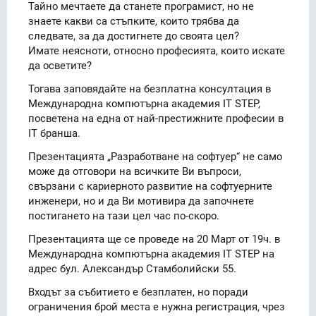
Тайно мечтаете да станете програмист, но не
знаете какви са стъпките, които трябва да
следвате, за да достигнете до своята цел?
Имате неясноти, относно професията, които искате
да осветите?
Тогава заповядайте на безплатна консултация в
Международна компютърна академия IT STEP,
посветена на една от най-престижните професии в
IT бранша.
Презентацията „Разработване на софтуер“ не само
може да отговори на всичките Ви въпроси,
свързани с кариерното развитие на софтуерните
инженери, но и да Ви мотивира да започнете
постигането на тази цел час по-скоро.
Презентацията ще се проведе на 20 Март от 19ч. в
Международна компютърна академия IT STEP на
адрес бул. Александър Стамболийски 55.
Входът за събитието е безплатен, но поради
ограничения брой места е нужна регистрация, чрез