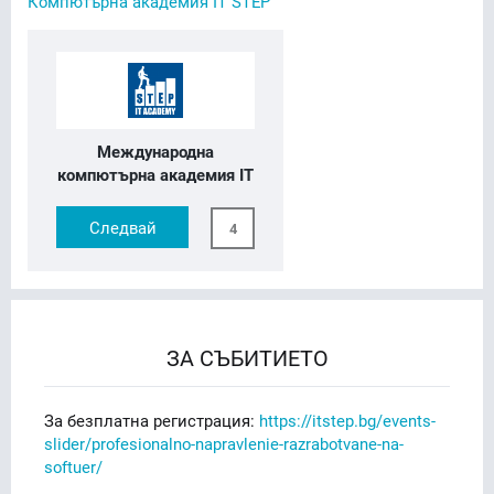
Компютърна академия IT STEP
Международна
компютърна академия IT
STEP
Следвай
4
ЗА СЪБИТИЕТО
За безплатна регистрация:
https://itstep.bg/events-
slider/profesionalno-napravlenie-razrabotvane-na-
softuer/