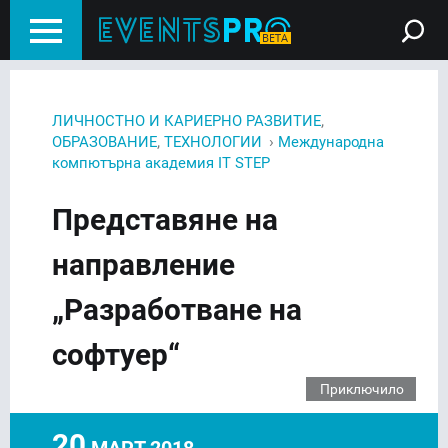
,
ЛИЧНОСТНО И КАРИЕРНО РАЗВИТИЕ
,
›
ОБРАЗОВАНИЕ
ТЕХНОЛОГИИ
Международна
компютърна академия IT STEP
Представяне на
направление
„Разработване на
софтуер“
Приключило
20
МАРТ 2018