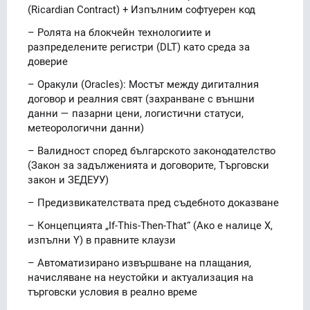
(Ricardian Contract) + Изпълним софтуерен код
– Ролята на блокчейн технологиите и
разпределените регистри (DLT) като среда за
доверие
– Оракули (Oracles): Мостът между дигиталния
договор и реалния свят (захранване с външни
данни — пазарни цени, логистични статуси,
метеорологични данни)
– Валидност според българското законодателство
(Закон за задълженията и договорите, Търговски
закон и ЗЕДЕУУ)
– Предизвикателствата пред съдебното доказване
– Концепцията „If-This-Then-That“ (Ако е налице Х,
изпълни Y) в правните клаузи
– Автоматизирано извършване на плащания,
начисляване на неустойки и актуализация на
търговски условия в реално време