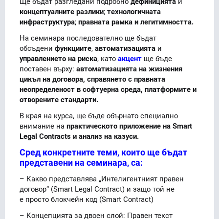
Ще бъдат разгледани подробно
дефиницията
и
концептуалните разлики
;
технологичната
инфраструктура
;
правната рамка и легитимността.
На семинара последователно ще бъдат
обсъдени
функциите
,
автоматизацията
и
управлението на риска
, като
акцент
ще бъде
поставен върху:
автоматизацията на жизнения
цикъл на договора, справянето с правната
неопределеност в софтуерна среда, платформите и
отворените стандарти.
В края на курса, ще бъде обърнато специално
внимание на
практическото приложение на Smart
Legal Contracts и анализ на казуси.
Сред конкретните теми, които ще бъдат
представени на семинара, са:
– Какво представлява „Интелигентният правен
договор“ (Smart Legal Contract) и защо той не
е просто блокчейн код (Smart Contract)
– Концепцията за двоен слой: Правен текст