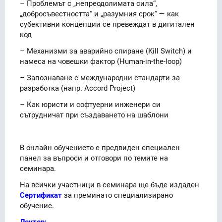
– Проблемът с „непреодолимата сила“,
„добросъвестността“ и „разумния срок“ — как
субективни концепции се превеждат в дигитален
код
– Механизми за аварийно спиране (Kill Switch) и
намеса на човешки фактор (Human-in-the-loop)
– Запознаване с международни стандарти за
разработка (напр. Accord Project)
– Как юристи и софтуерни инженери си
сътрудничат при създаването на шаблони
В онлайн обучението е предвиден специален
панел за въпроси и отговори по темите на
семинара.
На всички участници в семинара ще бъде издаден
Сертификат
за преминато специализирано
обучение.
Лектор: