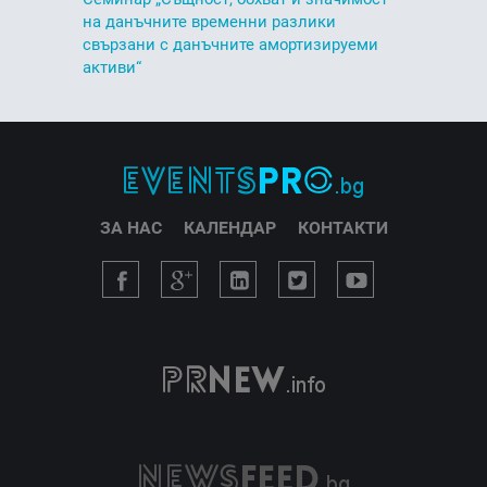
на данъчните временни разлики
свързани с данъчните амортизируеми
активи“
ЗА НАС
КАЛЕНДАР
КОНТАКТИ