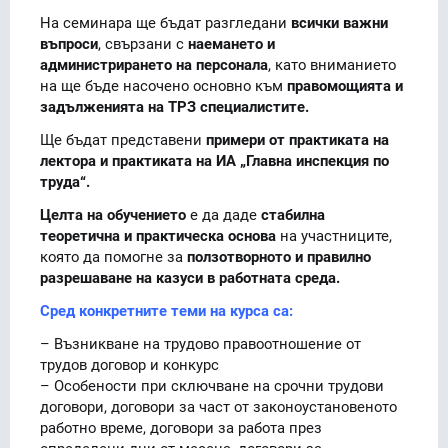
На семинара ще бъдат разгледани
всички важни
въпроси
, свързани с
наемането и
администрирането на персонала
, като вниманието
на ще бъде насочено основно към
правомощията и
задълженията на ТРЗ специалистите.
Ще бъдат представени
примери от практиката на
лектора и практиката на ИА „Главна инспекция по
труда“.
Целта на обучението
е да даде
стабилна
теоретична и практическа основа
на участниците,
която да помогне за
ползотворното и правилно
разрешаване на казуси в работната среда.
Сред конкретните теми на курса са:
– Възникване на трудово правоотношение от
трудов договор и конкурс
– Особености при сключване на срочни трудови
договори, договори за част от законоустановеното
работно време, договори за работа през