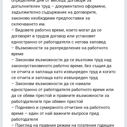
определени дни от месеца, договори за
допълнителен труд – документално оформяне,
задължително съдържание на договорите,
законово необходими предпоставки за
сключването им.
– Видовете работно време, които могат да се
договорят в трудов договор или установят
едностранно от работодателя с негова заповед
– Възможности за разпределение на работното
време
– Законови възможности да се възложи труд над
законоустановеното работно време, без същия да
се отчита и заплаща като извънреден труд и когато
се отчита и заплаща като извънреден труд
– Законови възможности да се намали
едностранно от работодателя работното време или
да се обяви престой и правните възможности за
работодателите при обявен престой
– Подневно и сумираното отчитане на работното
време – един от най важните въпроси пред
работодателя
– Преглед на правния режим на платения годишен