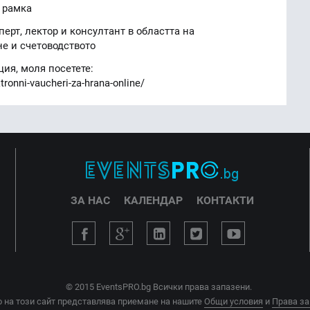
 рамка
ерт, лектор и консултант в областта на
е и счетоводството
ия, моля посетете:
tronni-vaucheri-za-hrana-online/
ЗА НАС
КАЛЕНДАР
КОНТАКТИ
© 2015 EventsPRO.bg Всички права запазени.
 на този сайт представлява приемане на нашите
Общи условия
и
Права за