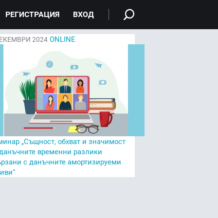
РЕГИСТРАЦИЯ
ВХОД
ONLINE
ЕКЕМВРИ 2024
минар „Същност, обхват и значимост
 данъчните временни разлики
ързани с данъчните амортизируеми
тиви“