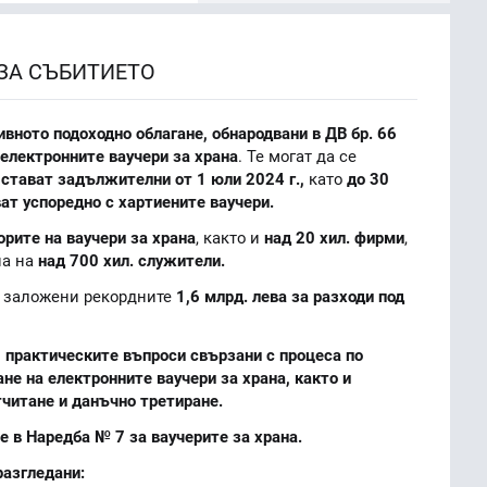
ЗА СЪБИТИЕТО
ивното подоходно облагане, обнародвани в ДВ бр. 66
електронните ваучери за храна
. Те могат да се
стават задължителни от 1 юли 2024 г.,
като
до 30
ат успоредно с хартиените ваучери.
орите на ваучери за храна
, както и
над 20 хил. фирми
,
на на
над 700 хил. служители.
 заложени рекордните
1,6 млрд. лева за разходи под
и
практическите въпроси свързани с процеса по
не на електронните ваучери за храна, както и
тчитане и данъчно третиране.
 в Наредба № 7 за ваучерите за храна.
разгледани: