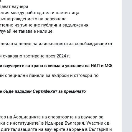
а
дават ваучери
ния между работодател и наети лица
възнаграждението на персонала
ително изпълнение публични задължения
лучай че такава е налице
а неизпълнение на изискванията за освобождаване от
и очаквано третиране през 2024 г.
и ваучерите за храна в писма и указания на НАП и МФ
ни специални панели за въпроси и отговори по
е бъде издаден Сертификат за преминато
тар на Асоциацията на операторите на ваучери за
зки с институциите“ в Идънред България. Участник в
 дигитализацията на ваучерите за храна в България и