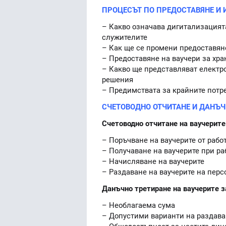
ПРОЦЕСЪТ ПО ПРЕДОСТАВЯНЕ И 
– Какво означава дигитализацията
служителите
– Как ще се промени предоставяне
– Предоставяне на ваучери за хра
– Какво ще представляват електро
решения
– Предимствата за крайните потре
СЧЕТОВОДНО ОТЧИТАНЕ И ДАНЪЧН
Счетоводно отчитане на ваучерите
– Поръчване на ваучерите от рабо
– Получаване на ваучерите при ра
– Начисляване на ваучерите
– Раздаване на ваучерите на перс
Данъчно третиране на ваучерите з
– Необлагаема сума
– Допустими варианти на раздава