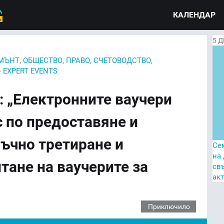
КАЛЕНДАР
5
Д
,
,
,
,
МЪНТ
ОБЩЕСТВО
ПРАВО
СЧЕТОВОДСТВО
›
EXPERT EVENTS
: „Електронните ваучери
с по предоставяне и
ъчно третиране и
Се
на
тане на ваучерите за
св
ак
Приключило