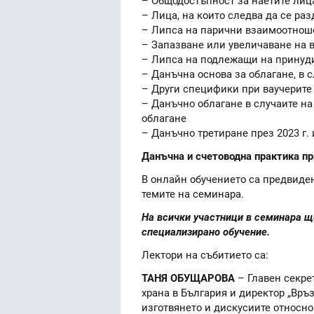
– Общодостъпност за наетите лиц
– Лица, на които следва да се раз
– Липса на парични взаимоотноше
– Запазване или увеличаване на 
– Липса на подлежащи на принуд
– Данъчна основа за облагане, в с
– Други специфики при ваучерите
– Данъчно облагане в случаите н
облагане
– Данъчно третиране през 2023 г. 
Данъчна и счетоводна практика пр
В онлайн обучението са предвиде
темите на семинара.
На всички участници в семинара щ
специализирано обучение.
Лектори на събитието са:
ТАНЯ ОБУЩАРОВА
– Главен секре
храна в България и директор „Връ
изготвянето и дискусиите относно