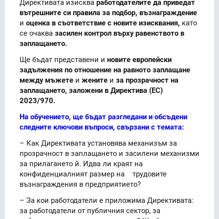
Директивата изисква
работодателите да приведат
вътрешните си правила за подбор, възнаграждение
и
оценка в съответствие с новите изисквания,
като
се очаква
засилен контрол върху равенството в
заплащането.
Ще бъдат представени и
новите европейски
задължения по отношение на равното заплащане
между мъжете
и
жените
и
за прозрачност на
заплащането, заложени в Директива (ЕС)
2023/970.
На обучението, ще бъдат разгледани и обсъдени
следните ключови въпроси, свързани с темата:
– Как Директивата установява механизъм за
прозрачност в заплащането и засилени механизми
за прилагането й. Идва ли краят на
конфиденциалният размер на трудовите
възнаграждения в предприятието?
– За кои работодатели е приложима Директивата:
за работодатели от публичния сектор, за