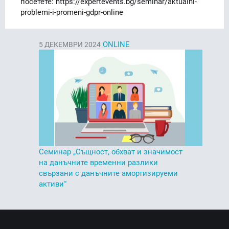
посетете: https://expertevents.bg/seminar/aktualni-
problemi-i-promeni-gdpr-online
ONLINE
5
ДЕКЕМВРИ 2024
Семинар „Същност, обхват и значимост
на данъчните временни разлики
свързани с данъчните амортизируеми
активи“