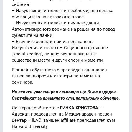
система
– Изкуствения интелект и проблеми, във връзка
със защитата на авторските права
– Изкуствения интелект и личните данни.
Автоматизираното вземане на решения по повод
субектите на данни
– Етичните аспекти при използване на
Изкуствения интелект – Социално оценяване
„social scoring“, лицево разпознаване на
обществени места и други спорни моменти
В онлайн обучението е предвиден специален
панел за въпроси и отговори по темите на
семинара.
На всички участници в семинара ще бъде издаден
Сертификат за преминато специализирано обучение.
Лектор на събитието е
ГИНКА ХРИСТОВА
–
Адвокат, председател на Международен правен
център – ILAC, външен affiliate преподавател към
Hаrvard University.