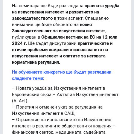
На семинара ще бъде разгледана
правната уредба
на изкуствения интелект и развитието на
законодателството
в този аспект. Специално
внимание ще бъде обърнато на
новия
Законодателен акт за изкуствения интелект,
публикуван в
Официален вестник на ЕС на 12 юли
2024 г.
Ще бъдат дискутирани
практическите и
етични проблеми свързани с използването на
изкуствения интелект и опитите за неговата
нормативна регулация.
На обучението конкретно ще бъдат разгледани
следните теми:
– Новата уредба за Изкуствения интелект в
Европейския съюз – Актът за Изкуствен интелект
(AI Act)
– Приетия и отменен указ за регулация на
Изкуствения интелект в САЩ
– Отражение на използването на Изкуствения
интелект в различните обществени отношения –
финансовия сектор, медицината, съдебната