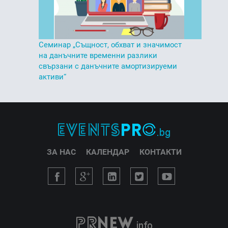
Семинар „Същност, обхват и значимост
на данъчните временни разлики
свързани с данъчните амортизируеми
активи“
ЗА НАС
КАЛЕНДАР
КОНТАКТИ