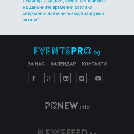
Семинар „Същност, обхват и значимост
на данъчните временни разлики
свързани с данъчните амортизируеми
активи“
ЗА НАС
КАЛЕНДАР
КОНТАКТИ