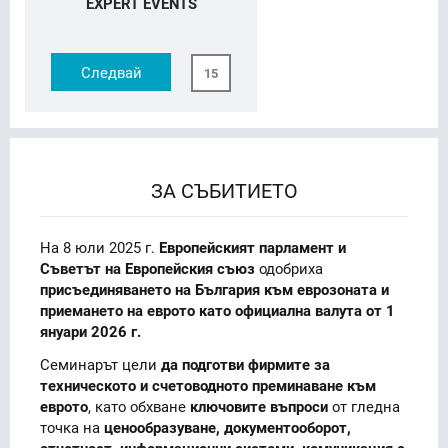
EXPERT EVENTS
Следвай
15
ЗА СЪБИТИЕТО
На 8 юли 2025 г.
Европейският парламент и
Съветът на Европейския съюз
одобриха
присъединяването на България към еврозоната и
приемането на еврото като официална валута от 1
януари 2026 г.
Семинарът цели
да подготви фирмите за
техническото и счетоводното преминаване към
еврото
, като обхване
ключовите въпроси
от гледна
точка на
ценообразуване, документооборот,