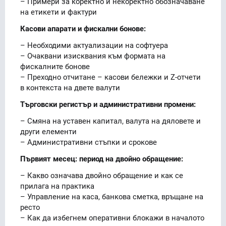
– Примери за коректно и некоректно обозначаване
на етикети и фактури
Касови апарати и фискални бонове:
– Необходими актуализации на софтуера
– Очаквани изисквания към формата на
фискалните бонове
– Преходно отчитане – касови бележки и Z-отчети
в контекста на двете валути
Търговски регистър и административни промени:
– Смяна на уставен капитал, валута на дяловете и
други елементи
– Административни стъпки и срокове
Първият месец: период на двойно обращение:
– Какво означава двойно обращение и как се
прилага на практика
– Управление на каса, банкова сметка, връщане на
ресто
– Как да избегнем оперативни блокажи в началото