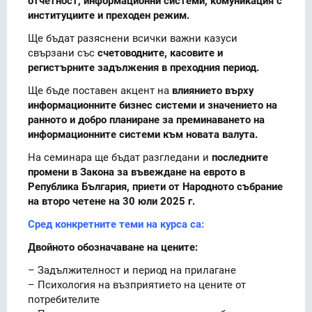
отчетност, информационни системи, комуникация с
институциите и преходен режим.
Ще бъдат разяснени всички важни казуси
свързани със
счетоводните, касовите и
регистърните задължения в преходния период.
Ще бъде поставен акцент на
влиянието върху
информационните бизнес системи и значението на
ранното и добро планиране за преминаването на
информационните системи към новата валута.
На семинара ще бъдат разгледани и
последните
промени в Закона за въвеждане на еврото в
Република България, приети от Народното събрание
на второ четене на 30 юли 2025 г.
Сред конкретните теми на курса са:
Двойното обозначаване на цените:
– Задължителност и период на прилагане
– Психология на възприятието на цените от
потребителите