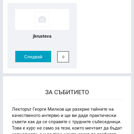
jkrusteva
Следвай
0
ЗА СЪБИТИЕТО
Лекторът Георги Милков ще разкрие тайните на
качественото интервю и ще ви даде практически
съвети как да се справяте с трудните събеседници.
Това е курс не само за тези, които мечтаят да бъдат
журналисти, а и за тези, които искат да разбират