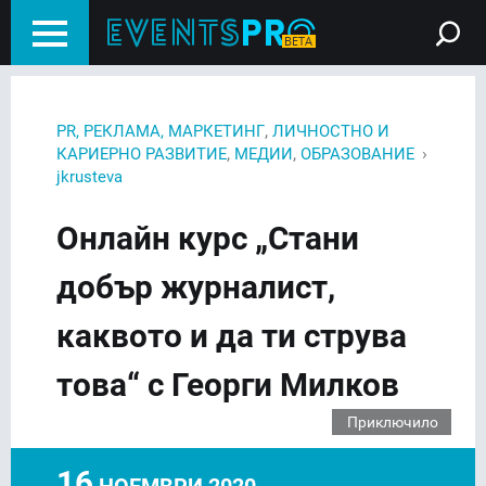
,
PR, РЕКЛАМА, МАРКЕТИНГ
ЛИЧНОСТНО И
,
,
›
КАРИЕРНО РАЗВИТИЕ
МЕДИИ
ОБРАЗОВАНИЕ
jkrusteva
Онлайн курс „Стани
добър журналист,
каквото и да ти струва
това“ с Георги Милков
Приключило
16
НОЕМВРИ 2020