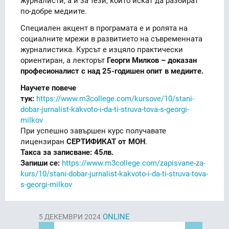
по-добре медиите.
Специален акцент в програмата е и ролята на
социалните мрежи в развитието на съвременната
журналистика. Курсът е изцяло практически
ориентиран, а лекторът
Георги Милков – доказан
професионалист с над 25-годишен опит в медиите.
Научете повече
тук:
https://www.m3college.com/kursove/10/stani-
dobar-jurnalist-kakvoto-i-da-ti-struva-tova-s-georgi-
milkov
При успешно завършен курс получавате
лицензиран
СЕРТИФИКАТ от МОН
.
Такса за записване: 45лв.
Запиши се:
https://www.m3college.com/zapisvane-za-
kurs/10/stani-dobar-jurnalist-kakvoto-i-da-ti-struva-tova-
s-georgi-milkov
ONLINE
5
ДЕКЕМВРИ 2024