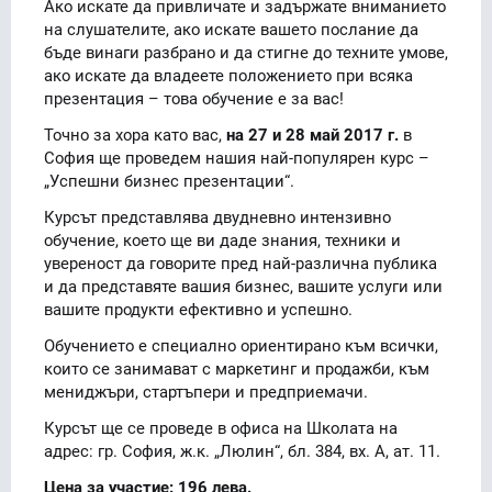
Ако искате да привличате и задържате вниманието
на слушателите, ако искате вашето послание да
бъде винаги разбрано и да стигне до техните умове,
ако искате да владеете положението при всяка
презентация – това обучение е за вас!
Точно за хора като вас,
на 27 и 28 май 2017 г.
в
София ще проведем нашия най-популярен курс –
„Успешни бизнес презентации“.
Курсът представлява двудневно интензивно
обучение, което ще ви даде знания, техники и
увереност да говорите пред най-различна публика
и да представяте вашия бизнес, вашите услуги или
вашите продукти ефективно и успешно.
Обучението е специално ориентирано към всички,
които се занимават с маркетинг и продажби, към
мениджъри, стартъпери и предприемачи.
Курсът ще се проведе в офиса на Школата на
адрес: гр. София, ж.к. „Люлин“, бл. 384, вх. А, ат. 11.
Цена за участие: 196 лева.