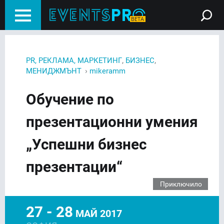
,
,
PR, РЕКЛАМА, МАРКЕТИНГ
БИЗНЕС
›
МЕНИДЖМЪНТ
mikeramm
Обучение по
презентационни умения
„Успешни бизнес
презентации“
Приключило
27 - 28
МАЙ 2017