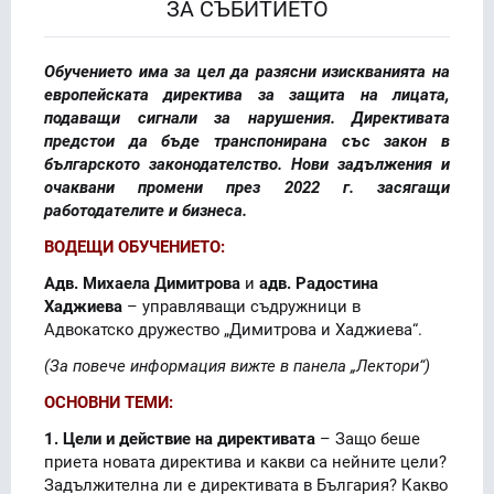
ЗА СЪБИТИЕТО
Обучението има за цел да разясни изискванията на
европейската директива за защита на лицата,
подаващи сигнали за нарушения. Директивата
предстои да бъде транспонирана със закон в
българското законодателство. Нови задължения и
очаквани промени през 2022 г. засягащи
работодателите и бизнеса.
ВОДЕЩИ ОБУЧЕНИЕТО:
Адв. Михаела Димитрова
и
адв. Радостина
Хаджиева
– управляващи съдружници в
Адвокатско дружество „Ди­митро­ва и Хаджиева“.
(За повече информация вижте в панела „Лектори“)
ОСНОВНИ ТЕМИ:
1. Цели и действие на директивата
– Защо беше
приета новата директива и какви са нейните цели?
Задължителна ли е директивата в България? Какво