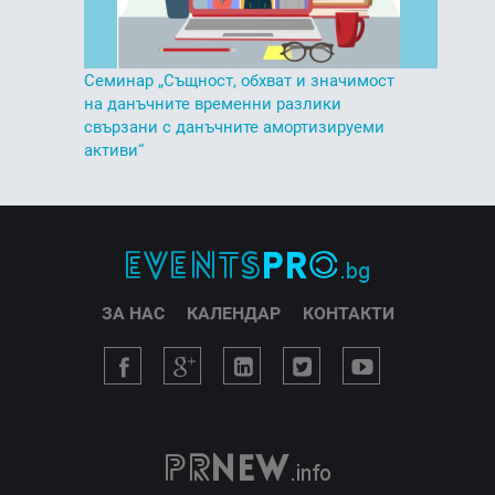
Семинар „Същност, обхват и значимост
на данъчните временни разлики
свързани с данъчните амортизируеми
активи“
ЗА НАС
КАЛЕНДАР
КОНТАКТИ