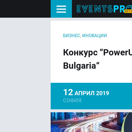
,
БИЗНЕС
ИНОВАЦИИ
Конкурс “PowerUp
Bulgaria“
12
АПРИЛ 2019
СОФИЯ
FACEBOOK
LIN