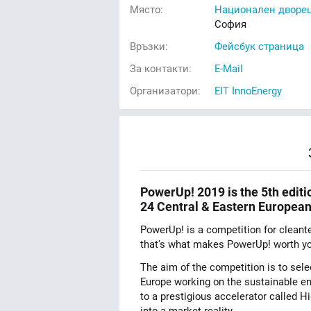
Място:
Национален дворец
София
Връзки:
Фейсбук страница
За контакти:
E-Mail
Организатори:
EIT InnoEnergy
PowerUp! 2019 is the 5th editi
24 Central & Eastern European
PowerUp! is a competition for cleant
that’s what makes PowerUp! worth yo
The aim of the competition is to sele
Europe working on the sustainable ene
to a prestigious accelerator called 
into a market reality.