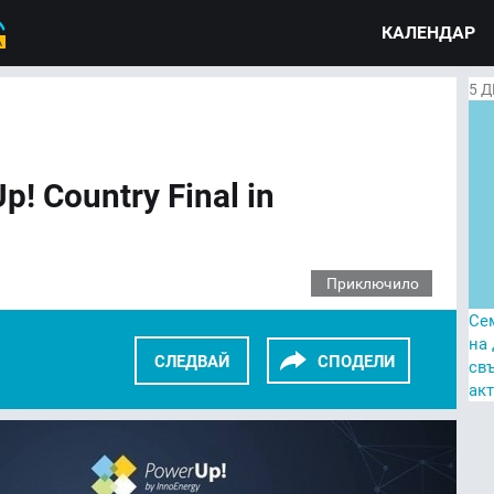
КАЛЕНДАР
5
Д
! Country Final in
Приключило
Се
на
СЛЕДВАЙ
СПОДЕЛИ
св
ак
KEDIN
TWITTER
GOOGLE+