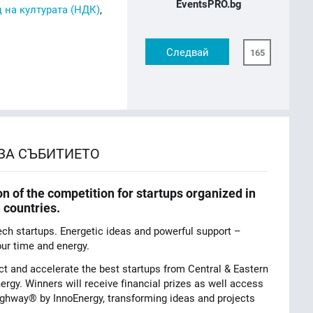
EventsPRO.bg
 на културата (НДК)
,
Следвай
165
ЗА СЪБИТИЕТО
on of the competition for startups organized in
 countries.
ech startups. Energetic ideas and powerful support –
ur time and energy.
ct and accelerate the best startups from Central & Eastern
rgy. Winners will receive financial prizes as well access
Highway® by InnoEnergy, transforming ideas and projects