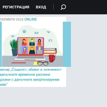
РЕГИСТРАЦИЯ
ВХОД
ONLINE
ЕКЕМВРИ 2024
минар „Същност, обхват и значимост
 данъчните временни разлики
ързани с данъчните амортизируеми
тиви“