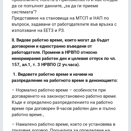
да се попълнят данните, „за да ги приеме
системата“?
Представяне на становища на МТСП и НАП по
въпроси, задавани от работодателите във връзка с
използване на ЕЕТЗ и РЗ.
II. Видове работно време, които могат да бъдат
договорени и едностранно въведени от
работодателя. Промени в НРВПО относно
ненормирания работен ден и целевия отпуск по чл.
157, ал.1, т. 3 НРВПО (2 уч.часа).
1. Видовете работно време и начини на
разпределение на работното време в денонощието:
– Нормално работно време – особености при
договарянето на законоустановено работно време.
Къде е определено разпределението на работно
време при договорен 8-часов работен ден и пълно
работно време.,
– Намалено работно време, което се установява в
трудовия договор. Процедура за определяне на