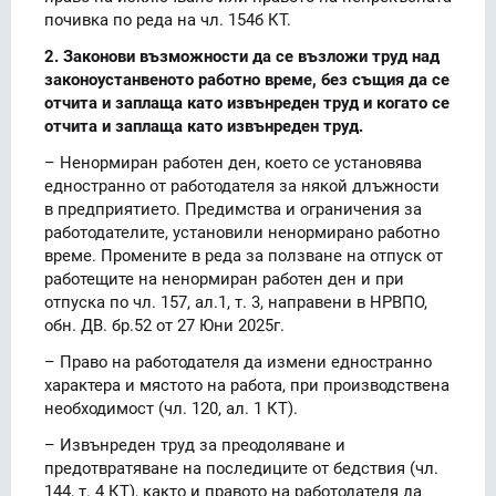
почивка по реда на чл. 154б КТ.
2. Законови възможности да се възложи труд над
законоустанвеното работно време, без същия да се
отчита и заплаща като извънреден труд и когато се
отчита и заплаща като извънреден труд.
– Ненормиран работен ден, което се установява
едностранно от работодателя за някой длъжности
в предприятието. Предимства и ограничения за
работодателите, установили ненормирано работно
време. Промените в реда за ползване на отпуск от
работещите на ненормиран работен ден и при
отпуска по чл. 157, ал.1, т. 3, направени в НРВПО,
обн. ДВ. бр.52 от 27 Юни 2025г.
– Право на работодателя да измени едностранно
характера и мястото на работа, при производствена
необходимост (чл. 120, ал. 1 КТ).
– Извънреден труд за преодоляване и
предотвратяване на последиците от бедствия (чл.
144, т. 4 КТ), както и правото на работодателя да