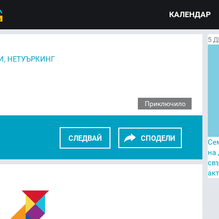
КАЛЕНДАР
5
Д
,
И
НЕТУЪРКИНГ
Приключило
СЛЕДВАЙ
СПОДЕЛИ
Се
на
св
KEDIN
TWITTER
GOOGLE+
ак