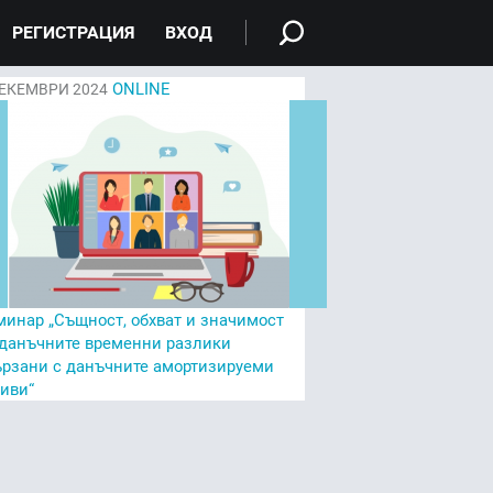
РЕГИСТРАЦИЯ
ВХОД
ONLINE
ЕКЕМВРИ 2024
минар „Същност, обхват и значимост
 данъчните временни разлики
ързани с данъчните амортизируеми
тиви“