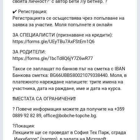
своята личност?“ с автор Бети Лу Бетнер. ?
✔️ Регистрация:
Регистрацията се осъществява чрез попълване на
заявка за участие. Моля попълнете я онлайн
ЗА СПЕЦИАЛИСТИ (признаване на кредити):
https://forms.gle/UEyTBu7AxFStEm1Q6
ЗА РОДИТЕЛИ:
https://forms.gle/1bcTd8Q6jY7Z6wR77
Такси се заплащат по банков път на сметка с IBAN
Банкова сметка: BG66UBBS80021079338440. Моля, в
платежното нареждане напишете: трите имена на
участника, дата на раждане, име и дата на курса.
❗️МЕСТАТА СА ОГРАНИЧЕНИ❗️
? Повече информация можете да получите на +359
0889 92 82 89, office@bobche-topche.bg.
?Локация:
Лекциите ще се проведат в София Тех Парк, сграда
„Инкубатор“ (партер), в залата на Microsoft