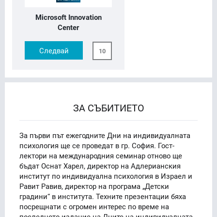
Microsoft Innovation
Center
Следвай
10
ЗА СЪБИТИЕТО
За първи път ежегодните Дни на индивидуалната
психология ще се проведат в гр. София. Гост-
лектори на международния семинар отново ще
бъдат Оснат Харел, директор на Адлерианския
институт по индивидуална психология в Израел и
Равит Равив, директор на програма „Детски
градини“ в института. Техните презентации бяха
посрещнати с огромен интерес по време на
последното издание на Дните на индивидуалната