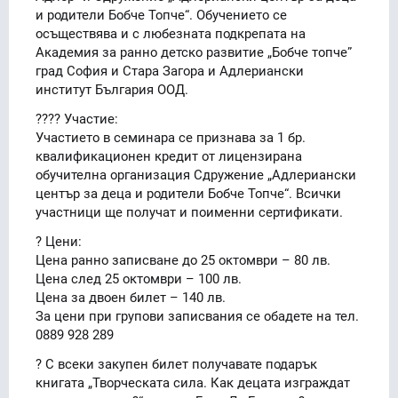
и родители Бобче Топче“. Обучението се
осъществява и с любезната подкрепата на
Академия за ранно детско развитие „Бобче топче”
град София и Стара Загора и Адлериански
институт България ООД.
?‍??‍? Участие:
Участието в семинара се признава за 1 бр.
квалификационен кредит от лицензирана
обучителна организация Сдружение „Адлериански
център за деца и родители Бобче Топче“. Всички
участници ще получат и поименни сертификати.
? Цени:
Цена ранно записване до 25 октомври – 80 лв.
Цена след 25 октомври – 100 лв.
Цена за двоен билет – 140 лв.
За цени при групови записвания се обадете на тел.
0889 928 289
? С всеки закупен билет получавате подарък
книгата „Творческата сила. Как децата изграждат