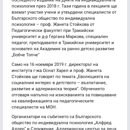
психология през 2018 г. Тази година в лекциите ще
вземат участие учени и утвърдени специалисти от
Българското общество по индивидуална
психология – проф. Жанета Стойкова от
Педагогически факултет при Тракийски
университет и д-р Гергана Маркова, специален
педагог, преподавател в Тракийски университет и
основател на Академия за ранно детско развитие
„Бобче Топче“
Само на 16 ноември 2019 г. директорът на
института г-жа Оснат Харел и проф. Жанета
Стойкова ще говорят по темата „Еволюцията на
социалния интерес в детството – възпитание,
развитие и адлерианска теория“. Обучението
отговаря напълно на изискванията за повишаване
на квалификацията на педагогическите
специалисти на МОН.
Организатори на събитието са Българското
общество по индивидуална психология „Алфред
Адлер” и Сдружение „Адлериански център за деца