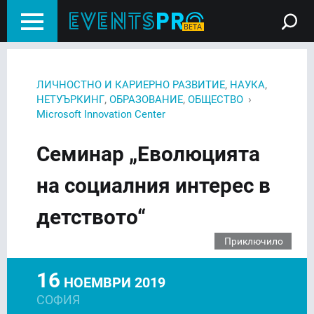
,
,
ЛИЧНОСТНО И КАРИЕРНО РАЗВИТИЕ
НАУКА
,
,
›
НЕТУЪРКИНГ
ОБРАЗОВАНИЕ
ОБЩЕСТВО
Microsoft Innovation Center
Семинар „Еволюцията
на социалния интерес в
детството“
Приключило
16
НОЕМВРИ 2019
СОФИЯ