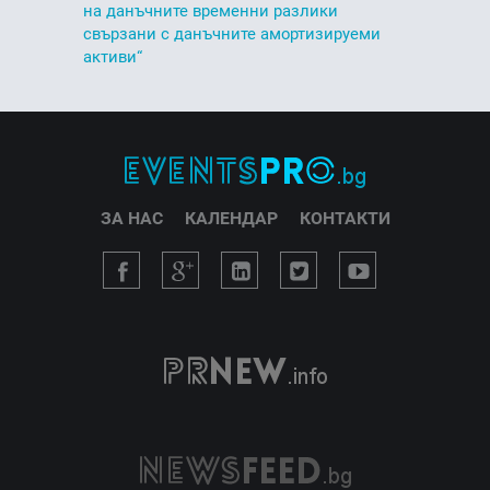
на данъчните временни разлики
свързани с данъчните амортизируеми
активи“
ЗА НАС
КАЛЕНДАР
КОНТАКТИ