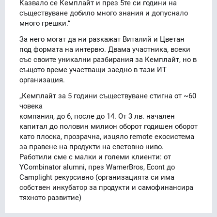
Казвало се Кемплайт и през 5те си години на
съществуване добило много знания и допуснало
много грешки.“
За него могат да ни разкажат Виталий и Цветан
под формата на интервю. Двама участника, всеки
със своите уникални разбирания за Кемплайт, но в
същото време участващи заедно в тази ИТ
организация.
„Кемплайт за 5 години съществуване стигна от ~60
човека
компания, до 6, после до 14. От 3 лв. начален
капитал до половин милион оборот годишен оборот
като плоска, прозрачна, изцяло remote екосистема
за правене на продукти на световно ниво.
Работили сме с малки и големи клиенти: от
YCombinator alumni, през WarnerBros, Econt до
Camplight рекурсивно (организацията си има
собствен инкубатор за продукти и самофинансира
тяхното развитие)