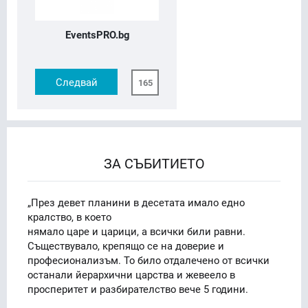
EventsPRO.bg
Следвай
165
ЗА СЪБИТИЕТО
„През девет планини в десетата имало едно
кралство, в което
нямало царе и царици, а всички били равни.
Съществувало, крепящо се на доверие и
професионализъм. То било отдалечено от всички
останали йерархични царства и жевеело в
просперитет и разбирателство вече 5 години.