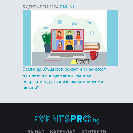
ONLINE
5
ДЕКЕМВРИ 2024
Семинар „Същност, обхват и значимост
на данъчните временни разлики
свързани с данъчните амортизируеми
активи“
ЗА НАС
КАЛЕНДАР
КОНТАКТИ