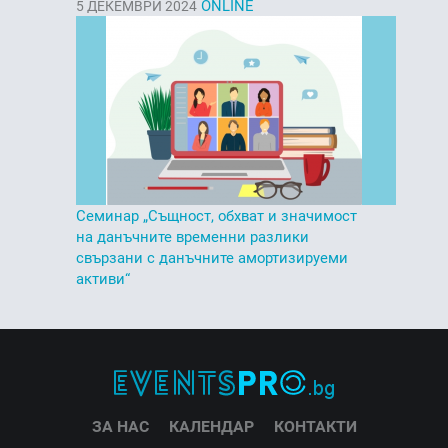
ONLINE
5
ДЕКЕМВРИ 2024
Семинар „Същност, обхват и значимост
на данъчните временни разлики
свързани с данъчните амортизируеми
активи“
ЗА НАС
КАЛЕНДАР
КОНТАКТИ