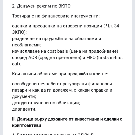
2. Данъчен режим по ЗКПО
Третиране на финансовите инструменти:
оценки и преоценки на отворени позиции ( Чл. 34
ЗКПО);
разделяне на продажбите на облагаеми и
необлагаеми;
изчисляване на cost basis (цена на придобиване)
според ACB (средна претеглена) и FIFO (firsts in-first
out).
Кои активи облагаме при продажба и кои не:
освободени печалби от регулирани финансови
пазари и как да ги докажем, с какви справки и
документи;
доходи от купони по облигации;
дивиденти.
II. Данъци върху доходите от инвестиции и сделки с
криптоактиви
1. Видове сделки в режима на ЗДДФЛ