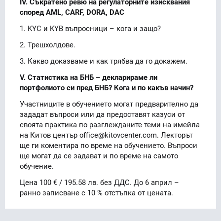
IV. Съкратено ревю на регулаторните изисквания
според AML, CARF, DORA, DAC
1. KYC и KYB въпросници – кога и защо?
2. Трешхолдове.
3. Какво доказваме и как трябва да го докажем.
V. Статистика на БНБ – декларираме ли
портфолиото си пред БНБ? Кога и по какъв начин?
Участниците в обучението могат предварително да
зададат въпроси или да предоставят казуси от
своята практика по разглежданите теми на имейла
на Китов център office@kitovcenter.com. Лекторът
ще ги коментира по време на обучението. Въпроси
ще могат да се задават и по време на самото
обучение.
Цена 100 € / 195.58 лв. без ДДС. До 6 април –
ранно записване с 10 % отстъпка от цената.