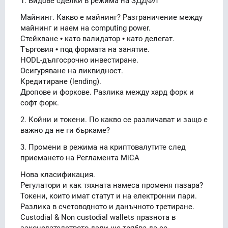
Майнинг. Какво е майнинг? Разграничение между
майнинг и наем на computing power.
Стейкване • като валидатор • като делегат.
Търговия • под формата на занятие.
HODL-дългосрочно инвестиране.
Осигуряване на ликвидност.
Кредитиране (lending).
Дропове и форкове. Разлика между хард форк и
софт форк.
2. Койни и токени. По какво се различават и защо е
важно да не ги бъркаме?
3. Промени в режима на криптовалутите след
приемането на Регламента MiCA
Нова класификация.
Регулатори и как тяхната намеса променя пазара?
Токени, които имат статут и на електронни пари.
Разлика в счетоводното и данъчното третиране.
Custodial & Non custodial wallets празнота в
законодателството дали ще трябва да се