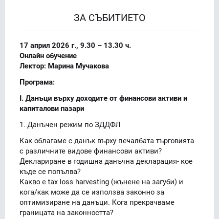
ЗА СЪБИТИЕТО
17 април 2026 г., 9.30 – 13.30 ч.
Онлайн обучение
Лектор: Марина Мучакова
Програма:
I. Данъци върху доходите от финансови активи и
капиталови пазари
1. Данъчен режим по ЗДДФЛ
Как облагаме с данък върху печалбата търговията
с различните видове финансови активи?
Деклариране в годишна данъчна декларация- кое
къде се попълва?
Какво е tax loss harvesting (жънене на загуби) и
кога/как може да се използва законно за
оптимизиране на данъци. Кога прекрачваме
границата на законността?