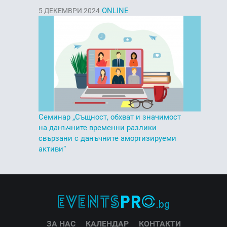
ONLINE
5
ДЕКЕМВРИ 2024
Семинар „Същност, обхват и значимост
на данъчните временни разлики
свързани с данъчните амортизируеми
активи“
ЗА НАС
КАЛЕНДАР
КОНТАКТИ