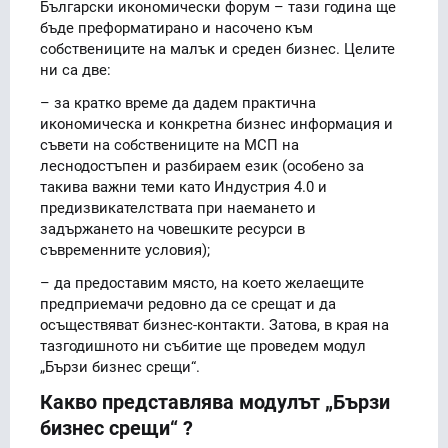
Български икономически форум – тази година ще
бъде преформатирано и насочено към
собствениците на малък и среден бизнес. Целите
ни са две:
– за кратко време да дадем практична
икономическа и конкретна бизнес информация и
съвети на собствениците на МСП на
леснодостъпен и разбираем език (особено за
такива важни теми като Индустрия 4.0 и
предизвикателствата при наемането и
задържането на човешките ресурси в
съвременните условия);
– да предоставим място, на което желаещите
предприемачи редовно да се срещат и да
осъществяват бизнес-контакти. Затова, в края на
тазгодишното ни събитие ще проведем модул
„Бързи бизнес срещи“.
Какво представлява модулът „Бързи
бизнес срещи“ ?