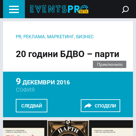
,
PR, РЕКЛАМА, МАРКЕТИНГ
БИЗНЕС
20 години БДВО – парти
Приключило
9
ДЕКЕМВРИ 2016
СОФИЯ
СЛЕДВАЙ
СПОДЕЛИ
FACEBOOK
LINKEDIN