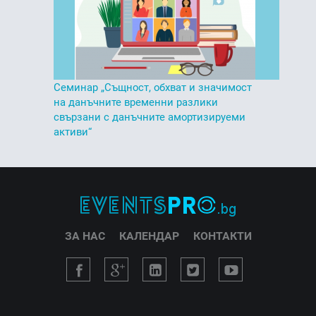
Семинар „Същност, обхват и значимост
на данъчните временни разлики
свързани с данъчните амортизируеми
активи“
ЗА НАС
КАЛЕНДАР
КОНТАКТИ