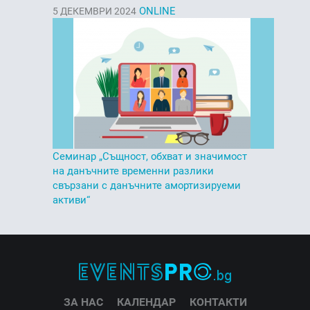
ONLINE
5
ДЕКЕМВРИ 2024
Семинар „Същност, обхват и значимост
на данъчните временни разлики
свързани с данъчните амортизируеми
активи“
ЗА НАС
КАЛЕНДАР
КОНТАКТИ