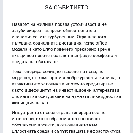
ЗА СЪБИТИЕТО
Пазарът на жилища показа устойчивост и не
загуби скорост въпреки обществените и
икономическите турбуленции. Ограниченото
пътуване, социалната дистанция, home office
модела и като цяло повечето прекарано време
вкъщи все повече поставят във фокус комфорта и
средата на обитаване.
Това генерира солидно търсене на нови, по-
модерни, по-комфортни и добре уредени жилища, а
атрактивните условия за ипотечно кредитиране
както и дефицитът на инвестиционни алтернативи
спомагат за осигуряване на нужната ликвидност за
жилищния пазар.
Индустрията от своя страна генерира все по-
интересни, еко-съобразни и технологично-
обезпечени проекти, а отношението към
цялостната среда и съпътстващата инфраструктура