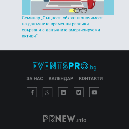
Семинар „Същност, обхват и значимост
на данъчните временни разлики
свързани с данъчните амортизируеми
активи“
ЗА НАС
КАЛЕНДАР
КОНТАКТИ