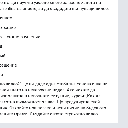
която ще научите ужасно много за заснемането на
о трябва да знаете, за да създадете вълнуващи видео:
лзвате
на кадър
по – силно внушение
рд
рий
 решение
ми
о видео?“ ще ви даде една стабилна основа и ще ви
снемането на невероятни видеа. Ако искате да
 използвате в непознати ситуации, курсът „Как да
рахотна възможност за вас. Ще продуцирате свой
ция. Открийте нов поглед и нови визии за бъдещото
алните мрежи. Създайте своето страхотно видео.