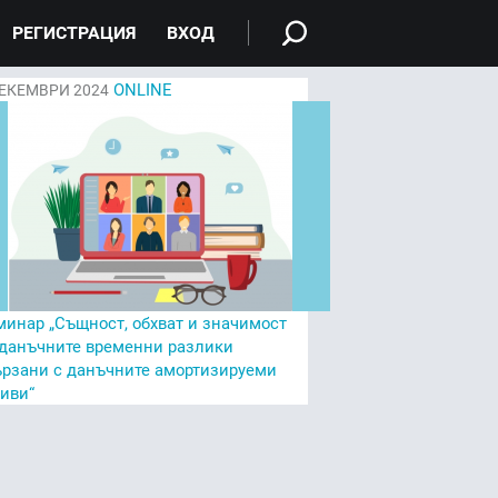
РЕГИСТРАЦИЯ
ВХОД
ONLINE
ЕКЕМВРИ 2024
минар „Същност, обхват и значимост
 данъчните временни разлики
ързани с данъчните амортизируеми
тиви“