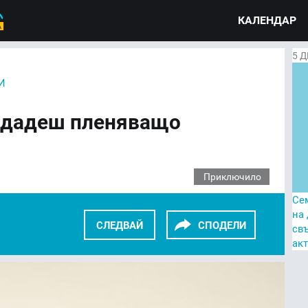
КАЛЕНДАР
5
Д
И
ъздадеш пленяващо
Приключило
Се
на
СЛЕДВАЙ
СПОДЕЛИ
св
ак
KEDIN
TWITTER
GOOGLE+