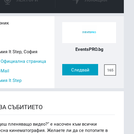
рник
EventsPRO.bg
ия It Step, София
,
Официална страница
Следвай
165
-Mail
ия It Step
ЗА СЪБИТИЕТО
деш пленяващо видео?“ е насочен към всички
сна кинематография. Желаете ли да се потопите в