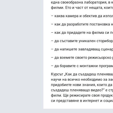
една своеобразна лаборатория, в 
филми. Ето и част от нещата, коит
– каква камера и обектив да изпо
– как да разработите постановка 
– как да придадете на филма си 
– да съставите уникален сторибо
– да напишете завладяващ сцена
– да вземете своето режисьорско
– да боравите с монтажни програ
Курсът „Как да създадеш пленяващ
научи на всичко необходимо за за
придобиете нови знания, които да
създадеш пленяващо видео?“ е ст
филм. Ще режисирате своя продук
си представяне в интернет и соци