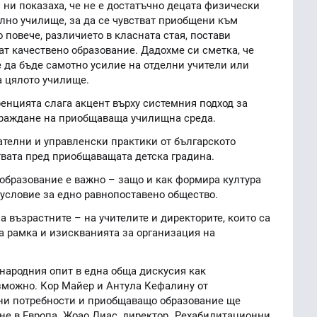
 ни показаха, че не е достатъчно децата физически
лно училище, за да се чувстват приобщени към
 повече, различието в класната стая, постави
ат качествено образование. Дадохме си сметка, че
 да бъде самотно усилие на отделни учители или
а цялото училище.
енцията слага акцент върху системния подход за
граждане на приобщаваща училищна среда.
телни и управленски практики от българското
твата пред приобщаващата детска градина.
бразование е важно – защо и как формира култура
 условие за едно равнопоставено общество.
а възрастните – на учителите и директорите, които са
а рамка и изискванията за организация на
ародния опит в една обща дискусия как
зможно. Кор Майер и Антула Кефалину от
ни потребности и приобщаващо образование ще
не в Европа. Жоао Диас, директор „Рехабилитационни