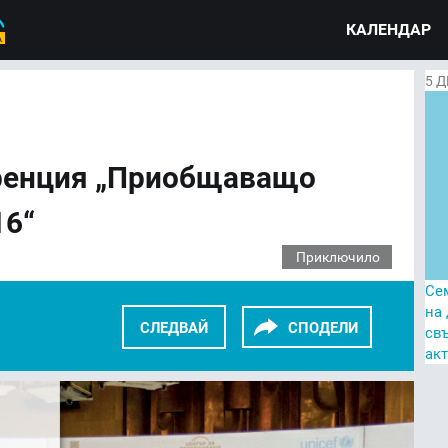
КАЛЕНДАР
5
Д
ренция „Приобщаващо
16“
Приключило
Се
на
СЛЕДВАЙ
СПОДЕЛИ
св
ак
KEDIN
TWITTER
GOOGLE+