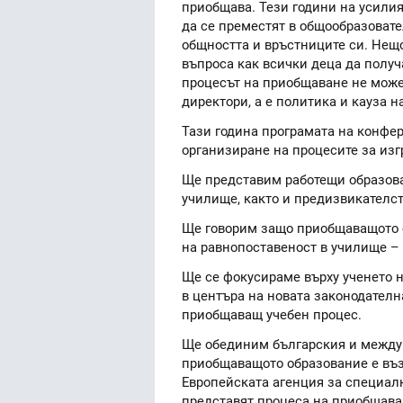
приобщава. Тези години на усилия
да се преместят в общообразовате
общността и връстниците си. Нещо
въпроса как всички деца да получ
процесът на приобщаване не може
директори, а е политика и кауза н
Тази година програмата на конфер
организиране на процесите за из
Ще представим работещи образова
училище, както и предизвикателс
Ще говорим защо приобщаващото о
на равнопоставеност в училище –
Ще се фокусираме върху ученето н
в центъра на новата законодателн
приобщаващ учебен процес.
Ще обединим българския и междун
приобщаващото образование е въ
Европейската агенция за специал
представят процеса на приобщава