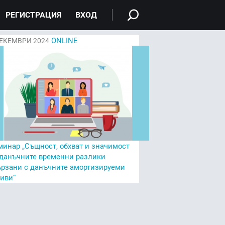
РЕГИСТРАЦИЯ
ВХОД
ONLINE
ЕКЕМВРИ 2024
минар „Същност, обхват и значимост
 данъчните временни разлики
ързани с данъчните амортизируеми
тиви“