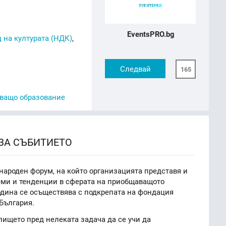
EventsPRO.bg
 на културата (НДК)
,
Следвай
165
ващо образование
ЗА СЪБИТИЕТО
ароден форум, на който организацията представя и
теми и тенденции в сферата на приобщаващото
одина се осъществява с подкрепата на фондация
България.
ището пред нелеката задача да се учи да