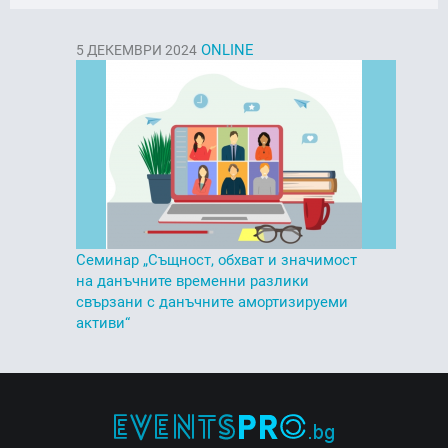
ONLINE
5
ДЕКЕМВРИ 2024
Семинар „Същност, обхват и значимост
на данъчните временни разлики
свързани с данъчните амортизируеми
активи“